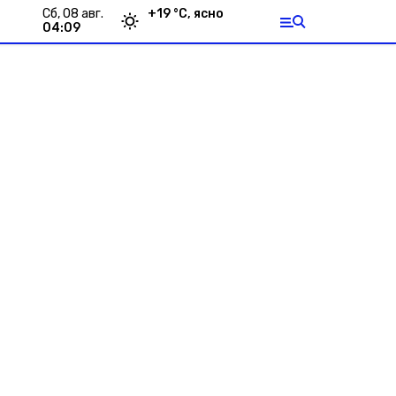
сб, 08 авг.
+
19
°С,
ясно
04:09