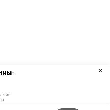
ины-
о жён
ов
казали