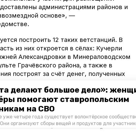
едоставлены администрациями районов и
езвозмездной основе», —
едомстве.
уется построить 12 таких ветстанций. В
сть из них откроется в сёлах: Кучерли
ижней Александровки в Минераловодском
ульте Грачёвского района, а также в
ния построят за счёт денег, полученных
еринарных услуг.
та делают большое дело»: женщ
ёры помогают ставропольским
никам на СВО
на бахче Пономарёвых
создали
жилой
е уже четыре года существует волонтёрское сообществ
 Они организуют сборы вещей и продуктов для участник
и и лично отвозят всё это на передовую. Девушки расс