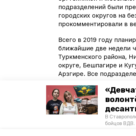
подразделений были пр
городских округов на б
прокомментировали в в
Всего в 2019 году планир
ближайшие две недели ча
Туркменского района, Н
округе, Бешпагире и Куг
Арзгире. Все подразделе
от оказания платных вет
«Девча
волонт
десант
Ранее сообщалось, что 
В Ставропол
комплекс для воробьёв.
бойцов ВДВ.
спецопераци