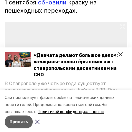
1 сентября
обновили
краску на
пешеходных переходах.
«Девчата делают большое дело»:
женщины-волонтёры помогают
ставропольским десантникам на
СВО
В Ставрополе уже четыре года существует
волонтёрское сообщество жён бойцов ВДВ. Они
организуют сборы вещей и продуктов для
Сайт использует файлы cookies и технических данных
участников спецоперации и лично отвозят всё это
посетителей.
Продолжая пользоваться сайтом, Вы
на передовую. Девушки рассказали «Победе26», как
соглашаетесь с
Политикой конфиденциальности
создавали добровольческий клуб и зачем проводят
Принять
масштабную акцию к 9 Мая.
Авторы:
Сергей Гаврилюк