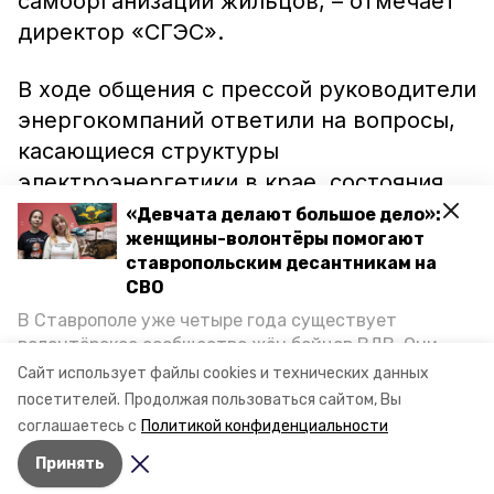
самоорганизации жильцов, – отмечает
директор «СГЭС».
В ходе общения с прессой руководители
энергокомпаний ответили на вопросы,
касающиеся структуры
электроэнергетики в крае, состояния
задолженности перед ресурсными
«Девчата делают большое дело»:
женщины-волонтёры помогают
компаниями, передачи бесхозных
ставропольским десантникам на
электросетей в обслуживание
СВО
энергокомпаниям, ситуации в ЖК
В Ставрополе уже четыре года существует
«Белый Город», технологическому
волонтёрское сообщество жён бойцов ВДВ. Они
подключению новых предприятий и
организуют сборы вещей и продуктов для
Сайт использует файлы cookies и технических данных
участников спецоперации и лично отвозят всё это
микрорайонов и другие.
посетителей.
Продолжая пользоваться сайтом, Вы
на передовую. Девушки рассказали «Победе26», как
соглашаетесь с
Политикой конфиденциальности
создавали добровольческий клуб и зачем проводят
Принять
масштабную акцию к 9 Мая.
Авторы:
Дарья Шац