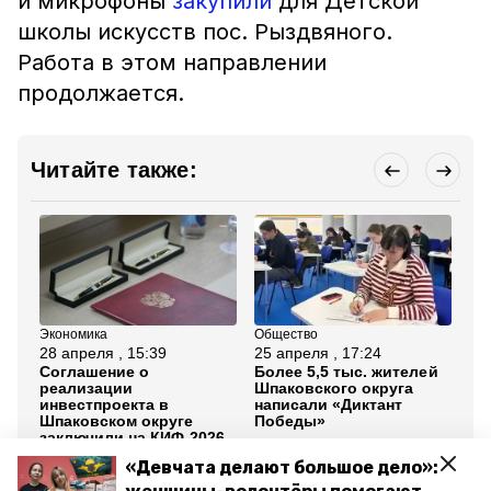
и микрофоны
закупили
для Детской
школы искусств пос. Рыздвяного.
Работа в этом направлении
продолжается.
Читайте также:
Экономика
Общество
Зд
28 апреля , 15:39
25 апреля , 17:24
14
Соглашение о
Более 5,5 тыс. жителей
В 
реализации
Шпаковского округа
пл
инвестпроекта в
написали «Диктант
вр
Шпаковском округе
Победы»
на
заключили на КИФ-2026
«Девчата делают большое дело»:
Все новости