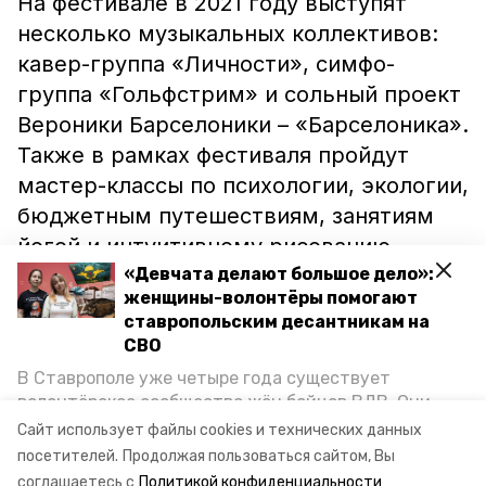
На фестивале в 2021 году выступят
несколько музыкальных коллективов:
кавер-группа «Личности», симфо-
группа «Гольфстрим» и сольный проект
Вероники Барселоники – «Барселоника».
Также в рамках фестиваля пройдут
мастер-классы по психологии, экологии,
бюджетным путешествиям, занятиям
йогой и интуитивному рисованию.
Одним из самых ярких моментов
«Девчата делают большое дело»:
женщины-волонтёры помогают
фестиваля обещают стать барабанное и
ставропольским десантникам на
огненное шоу.
СВО
В Ставрополе уже четыре года существует
Более подробно ознакомиться с
волонтёрское сообщество жён бойцов ВДВ. Они
программой мероприятия можно на его
организуют сборы вещей и продуктов для
Сайт использует файлы cookies и технических данных
участников спецоперации и лично отвозят всё это
официальной странице в
Instagram
.
посетителей.
Продолжая пользоваться сайтом, Вы
на передовую. Девушки рассказали «Победе26», как
соглашаетесь с
Политикой конфиденциальности