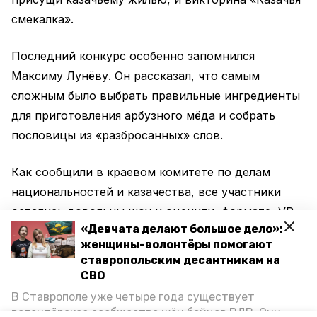
смекалка».
Последний конкурс особенно запомнился
Максиму Лунёву. Он рассказал, что самым
сложным было выбрать правильные ингредиенты
для приготовления арбузного мёда и собрать
пословицы из «разбросанных» слов.
Как сообщили в краевом комитете по делам
национальностей и казачества, все участники
остались довольны шоу и оценили формате VR-
«Девчата делают большое дело»:
технологий. Организаторы проекта рассказали,
женщины-волонтёры помогают
что съёмка следующего ролика запланирована на
ставропольским десантникам на
17 октября в станице Темнолесской. Также до
СВО
декабря шоу приедет в Михайловск и на
В Ставрополе уже четыре года существует
Кавминводы.
волонтёрское сообщество жён бойцов ВДВ. Они