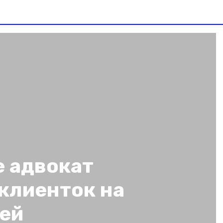
е адвокат
клиенток на
лей