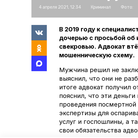
4 апреля 2021, 12:34
Криминал
Фото:
В 2019 году к специали
дочерью с просьбой об 
свекровью. Адвокат втё
мошенническую схему.
Мужчина решил не заклю
выяснил, что они не раз
итоге адвокат получил о
пояснил, что эти деньги
проведения посмертной 
экспертизы для оспарив
услуг и госпошлины, а т
свои обязательства адв