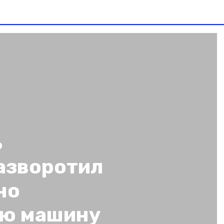
ь
азворотил
но
ую машину