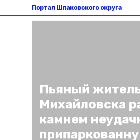
Портал Шпаковского округа
Пьяный жител
Михайловска р
камнем неудач
припаркованн