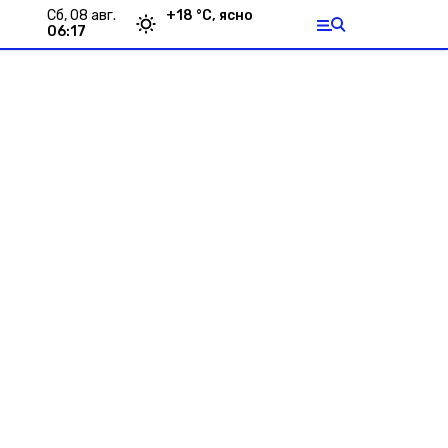
сб, 08 авг.
+
18
°С,
ясно
06:17