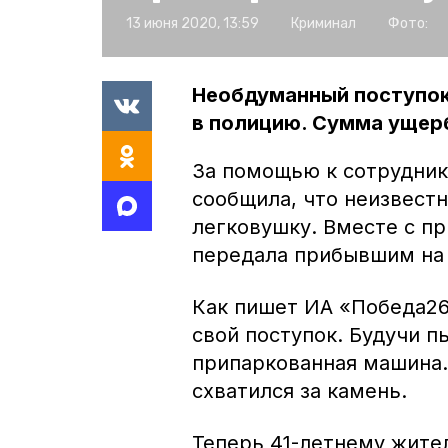
13 июня 2020, 13:59
Криминал
Фото:
Необдуманный поступок
в полицию. Сумма ущерб
За помощью к сотрудник
сообщила, что неизвест
легковушку. Вместе с п
передала прибывшим на
Как пишет ИА «Победа26
свой поступок. Будучи 
припаркованная машина.
схватился за камень.
Теперь 41-летнему жите