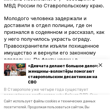
МВД России по Ставропольскому краю.
Молодого человека задержали и
доставили в отдел полиции, где он
признался в содеянном и рассказал, как
у него получилось украсть ограду.
Правоохранители изъяли похищенное
имущество и вернули его законному
владельцу. По факту кражы в
отношении молодого изобильненца
«Девчата делают большое дело»:
женщины-волонтёры помогают
возбуждено уголовное дело.
ставропольским десантникам на
СВО
Ранее в Шпаковском районе
В Ставрополе уже четыре года существует
злоумышленник
забрал деньги
у
волонтёрское сообщество жён бойцов ВДВ. Они
гражданина под предлогом продажи
организуют сборы вещей и продуктов для
Сайт использует файлы cookies и технических данных
участников спецоперации и лично отвозят всё это
удилища.
посетителей.
Продолжая пользоваться сайтом, Вы