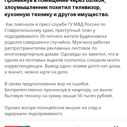
Проникнув в помещение через балкон,
злоумышленник похитил телевизор,
кухонную технику и другое имущество.
Как пояснили в пресс-службе ГУ МВД России по
Ставропольскому краю, преступный план у
подозреваемого 30-летнего жителя Будённовска
родился совершенно случайно. Мужчина работал
распространителем рекламных листовок по
многоквартирным домам. Однажды он заметил, что в
одном из почтовых ящиков скопилось слишком много
корреспонденции. Вывод один: хозяев долго нет дома,
а значит, можно идти на дело.
В своём предположении вор не ошибся.
Беспрепятственно проникнув в квартиру, он вынес
бытовую технику на сумму свыше 50 тысяч рублей.
Однако вскоре полицейские вышли на след и
задержали подозреваемого.
Как оказалось, за кражу ставрополец был судим уже не