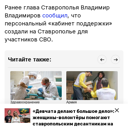
Ранее глава Ставрополья Владимир
Владимиров
сообщил
, что
персональный «кабинет поддержки»
создали на Ставрополье для
участников СВО.
Читайте также:
Здравоохранение
Армия
Об
3 июня , 14:55
16 мая , 13:07
30
«Девчата делают большое дело»:
Льготная программа
Очередную партию
30
зубного протезирования
снаряжения и вещей
ко
женщины-волонтёры помогают
действует для
передали бойцам СВО
св
ставропольским десантникам на
ставропольцев —
со Ставрополья
Ка