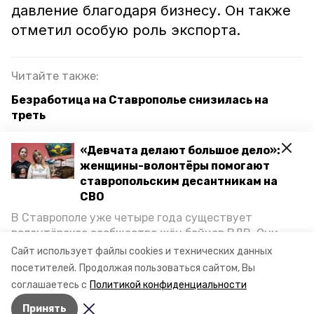
давление благодаря бизнесу. Он также
отметил особую роль экспорта.
Читайте также:
Безработица на Ставрополье снизилась на
треть
Эксперт благоприятно оценил намерения
«Девчата делают большое дело»:
губернатора Ставрополья укреплять
женщины-волонтёры помогают
партнёрские отношения между властью и
ставропольским десантникам на
бизнесом
СВО
В Ставрополе уже четыре года существует
волонтёрское сообщество жён бойцов ВДВ. Они
ставропольский край
бизнес
организуют сборы вещей и продуктов для
Сайт использует файлы cookies и технических данных
участников спецоперации и лично отвозят всё это
посетителей.
Продолжая пользоваться сайтом, Вы
безработица
на передовую. Девушки рассказали «Победе26», как
соглашаетесь с
Политикой конфиденциальности
создавали добровольческий клуб и зачем проводят
Принять
масштабную акцию к 9 Мая.
Авторы:
Федор Устинов