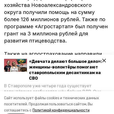
хозяйства Новоалександровского
округа получили помощь на сумму
более 126 миллионов рублей. Также по
программе «Агростартап» был получен
грант на 3 миллиона рублей для
развития птицеводства.
Также на агрострахование направили
200 миллионов рублей, что позволило
«Девчата делают большое дело»:
женщины-волонтёры помогают
получить компенсации 8 местным
ставропольским десантникам на
хозяйствам. Кроме того, 13
СВО
сельхозпредприятий и 51 фермерское
В Ставрополе уже четыре года существует
хозяйство муниципалитета, получили
волонтёрское сообщество жён бойцов ВДВ. Они
кредиты по сниженной ставке на общую
организуют сборы вещей и продуктов для
Сайт использует файлы cookies и технических данных
участников спецоперации и лично отвозят всё это
сумму 1,8 миллиардов рублей.
посетителей.
Продолжая пользоваться сайтом, Вы
на передовую. Девушки рассказали «Победе26», как
соглашаетесь с
Политикой конфиденциальности
создавали добровольческий клуб и зачем проводят