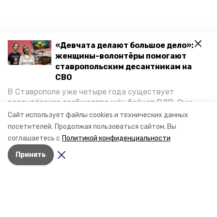
«Девчата делают большое дело»:
женщины-волонтёры помогают
ставропольским десантникам на
СВО
В Ставрополе уже четыре года существует
волонтёрское сообщество жён бойцов ВДВ. Они
организуют сборы вещей и продуктов для
Сайт использует файлы cookies и технических данных
участников спецоперации и лично отвозят всё это
посетителей.
Продолжая пользоваться сайтом, Вы
на передовую. Девушки рассказали «Победе26», как
соглашаетесь с
Политикой конфиденциальности
создавали добровольческий клуб и зачем проводят
Принять
масштабную акцию к 9 Мая.
Разделы
Новости