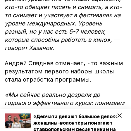
кто-то обещает писать и снимать, а кто-
то снимает и участвует в фестивалях на
уровне международных. Уровень
разный, но у нас есть 5-7 человек,
которые способны работать в кино», —
говорит Хазанов.
Андрей Сляднев отмечает, что важным
результатом первого наборы школы
стала отработка программы.
«Мы сейчас реально дозрели до
годового эффективного курса: понимаем
не только теоретическую программу, но
«Девчата делают большое дело»:
и практическую историю», — пояснил
женщины-волонтёры помогают
эксперт.
ставропольским десантникам на