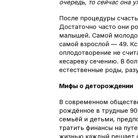
очередь, то сейчас она 
После процедуры счасть
Достаточно часто они ро
малышей. Самой молодой
самой взрослой — 49. Кс
оплодотворение не счит
кесареву сечению. В бо
естественные роды, раз
Мифы о деторождении
В современном обществе
рождённое в трудные 90-
семьёй и детьми, предп
тратить финансы на пут
жизнью каждый решает 