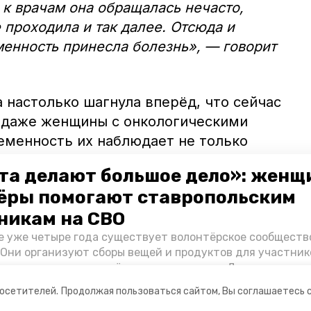
А к врачам она обращалась нечасто,
 проходила и так далее. Отсюда и
менность принесла болезнь», — говорит
 настолько шагнула вперёд, что сейчас
 даже женщины с онкологическими
еменность их наблюдает не только
. Есть препараты химиотерапии, которые
та делают большое дело»: женщ
мя вынашивания ребёнка. Без
ёры помогают ставропольским
тки и плода. Так в прошлом году мамами
никам на СВО
 которых ранее диагностировали
е уже четыре года существует волонтёрское сообществ
 Они организуют сборы вещей и продуктов для участник
и и лично отвозят всё это на передовую. Девушки расс
 как создавали добровольческий клуб и зачем проводя
посетителей.
Продолжая пользоваться сайтом, Вы соглашаетесь 
я.