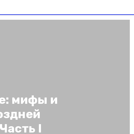
е: мифы и
оздней
Часть I