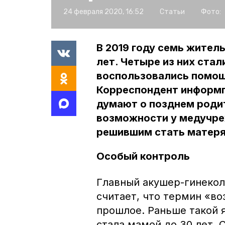
24 февраля 2020, 16:52
Статьи
Фото:
В 2019 году семь жител
лет. Четыре из них ста
воспользовались помощ
Корреспондент информп
думают о позднем родит
возможности у медучре
решившим стать матеря
Особый контроль
Главный акушер-гинекол
считает, что термин «в
прошлое. Раньше такой 
стала мамой до 30 лет. 