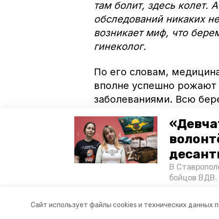
там болит, здесь колет. 
обследований никаких не
возникает миф, что бере
гинеколог.
По его словам, медицина
вполне успешно рожают
заболеваниями. Всю бер
гинеколог, но и онколог
«Девча
можно применять во вре
волонт
последствий для пациен
десант
стали десять женщин, у
онкозаболевание.
В Ставропол
бойцов ВДВ.
спецопераци
Фото: ИА «Победа26»
«Победе26»,
Сайт использует файлы cookies и технических данных 
акцию к 9 Ма