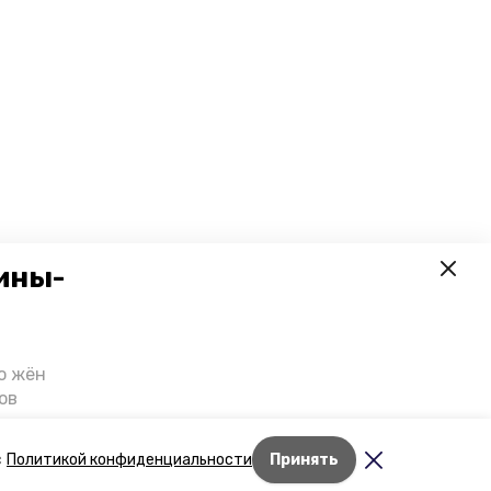
ины-
о жён
ов
казали
т масштабную
Лента новостей
с
Политикой конфиденциальности
Принять