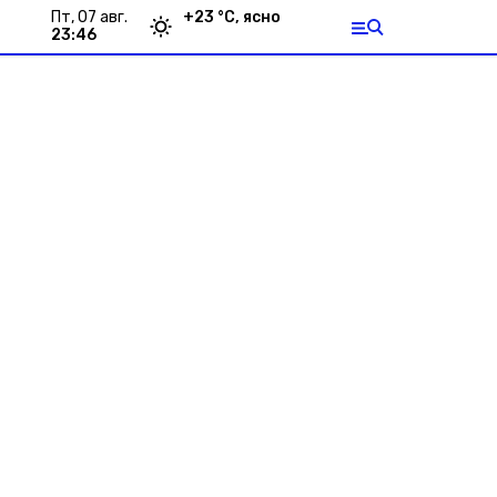
пт, 07 авг.
+
23
°С,
ясно
23:46