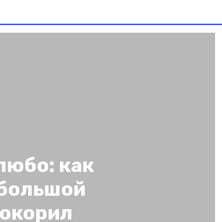
любо: как
ебольшой
покорил